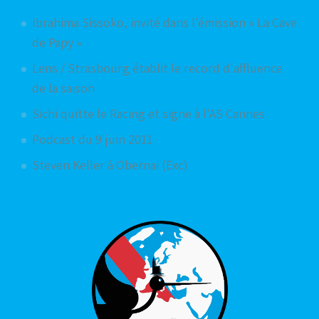
Ibrahima Sissoko, invité dans l'émission « La Cave
de Papy »
Lens / Strasbourg établit le record d'affluence
de la saison
Sichi quitte le Racing et signe à l'AS Cannes
Podcast du 9 juin 2011
Steven Keller à Obernai (Exc)