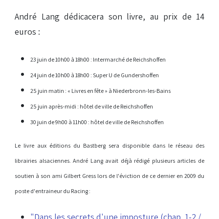
André Lang dédicacera son livre, au prix de 14
euros :
23 juin de 10h00 à 18h00 : Intermarché de Reichshoffen
24 juin de 10h00 à 18h00 : Super U de Gundershoffen
25 juin matin : « Livres en fête » à Niederbronn-les-Bains
25 juin après-midi : hôtel de ville de Reichshoffen
30 juin de 9h00 à 11h00 : hôtel de ville de Reichshoffen
Le livre aux éditions du Bastberg sera disponible dans le réseau des
librairies alsaciennes. André Lang avait déjà rédigé plusieurs articles de
soutien à son ami Gilbert Gress lors de l'éviction de ce dernier en 2009 du
poste d'entraineur du Racing :
"Dans les secrets d'une imposture (chap. 1-2 /