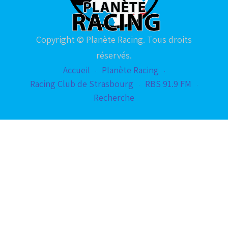
Copyright © Planète Racing. Tous droits
réservés.
Accueil
Planète Racing
Racing Club de Strasbourg
RBS 91.9 FM
Recherche