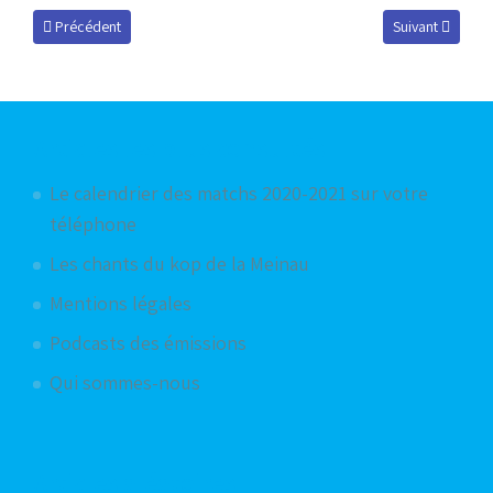
Article précédent : Jérôme, le passionné des écharpes
Article suivant :
Précédent
Suivant
Articles les plus consultés
Le calendrier des matchs 2020-2021 sur votre
téléphone
Les chants du kop de la Meinau
Mentions légales
Podcasts des émissions
Qui sommes-nous
Articles aléatoires