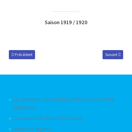
Saison 1919 / 1920
Article précédent : Champion de France 1978-1979, version Panini
Article suivant 
Précédent
Suivant
Articles les plus consultés
Le calendrier des matchs 2020-2021 sur votre
téléphone
Les chants du kop de la Meinau
Mentions légales