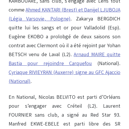
KAMBOUARE, sans club, s’engage avec Lens tout
comme
Ahmed KANTARI (Brest) et Danijel LJUBOJA
(Légia Varsovie, Pologne)
. Zakarya BERGDICH
quitte lui les sangs et or pour Valladolid (Esp).
Eugène EKOBO a prolobgé de deux saisons son
contrat avec Clermont où il a été rejoint par Yohan
BETSCH venu de Laval (L2).
Arnaud MAIRE quitte
Bastia pour rejoindre Carquefou
(National).
Cyriaque RIVIEYRAN (Auxerre) signe au GFC Ajaccio
(National)
.
En National, Nicolas BELVITO est parti d’Orléans
pour s’engager avec Créteil (L2). Laurent
FOURNIER sans club, a signé au Red Star 93.
Manfred EKWE-EBELE est parti libre des SR