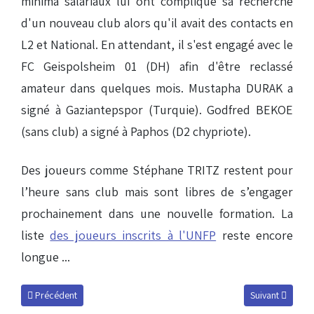
minima salariaux lui ont compliqué sa recherche
d'un nouveau club alors qu'il avait des contacts en
L2 et National. En attendant, il s'est engagé avec le
FC Geispolsheim 01 (DH) afin d'être reclassé
amateur dans quelques mois. Mustapha DURAK a
signé à Gaziantepspor (Turquie). Godfred BEKOE
(sans club) a signé à Paphos (D2 chypriote).
Des joueurs comme Stéphane TRITZ restent pour
l’heure sans club mais sont libres de s’engager
prochainement dans une nouvelle formation. La
liste
des joueurs inscrits à l'UNFP
reste encore
longue ...
Article précédent : Bamba, première recrue
Article suivant :
Précédent
Suivant