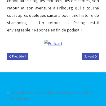
connu au Racing, les montées, les descentes, son
retour et son aventure à Fribourg qui a tourné
court après quelques saisons pour une histoire de
shampoing ... Un retour au Racing est-il
envisageable ? Réponse en fin de podast !
Article précédent : Evénement à venir !
Article suivant 
Précédent
Suivant
Articles les plus consultés
Le calendrier des matchs 2020-2021 sur votre
téléphone