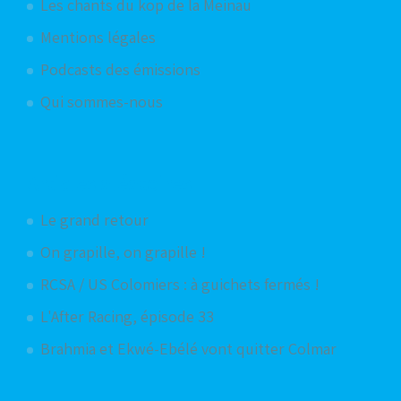
Les chants du kop de la Meinau
Mentions légales
Podcasts des émissions
Qui sommes-nous
Articles aléatoires
Le grand retour
On grapille, on grapille !
RCSA / US Colomiers : à guichets fermés !
L'After Racing, épisode 33
Brahmia et Ekwé-Ebélé vont quitter Colmar