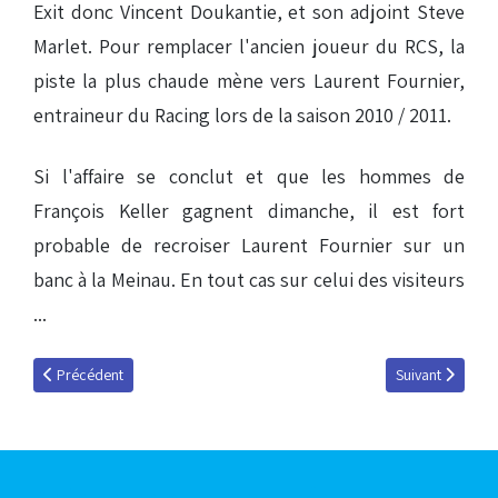
Exit donc Vincent Doukantie, et son adjoint Steve
Marlet. Pour remplacer l'ancien joueur du RCS, la
piste la plus chaude mène vers Laurent Fournier,
entraineur du Racing lors de la saison 2010 / 2011.
Si l'affaire se conclut et que les hommes de
François Keller gagnent dimanche, il est fort
probable de recroiser Laurent Fournier sur un
banc à la Meinau. En tout cas sur celui des visiteurs
...
Article précédent : Mercato : les premières infos
Article suivant :
Précédent
Suivant
Articles les plus consultés