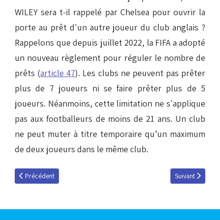
WILEY sera t-il rappelé par Chelsea pour ouvrir la
porte au prêt d'un autre joueur du club anglais ?
Rappelons que depuis juillet 2022, la FIFA a adopté
un nouveau règlement pour réguler le nombre de
prêts (
article 47
). Les clubs ne peuvent pas prêter
plus de 7 joueurs ni se faire prêter plus de 5
joueurs. Néanmoins, cette limitation ne s'applique
pas aux footballeurs de moins de 21 ans. Un club
ne peut muter à titre temporaire qu’un maximum
de deux joueurs dans le même club.
Article précédent : Mercato estival 2025-2026
Article suivant 
Précédent
Suivant