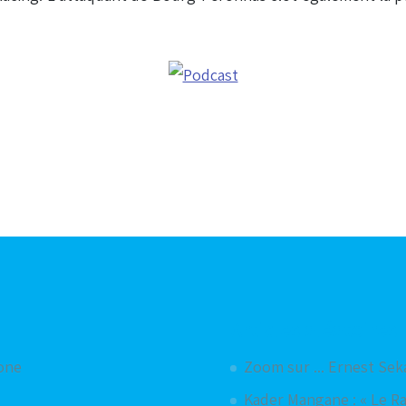
Articles aléatoires
hone
Zoom sur ... Ernest Sek
Kader Mangane : « Le Rac