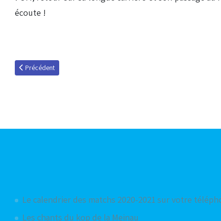
écoute !
Article précédent : Pacho Donzelot, invité du 5 mai 2014
Précédent
Articles les plus consultés
Le calendrier des matchs 2020-2021 sur votre télép
Les chants du kop de la Meinau