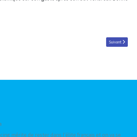
Article suivant 
Suivant
a
ing mérite de rester dans l'élite français et on va se