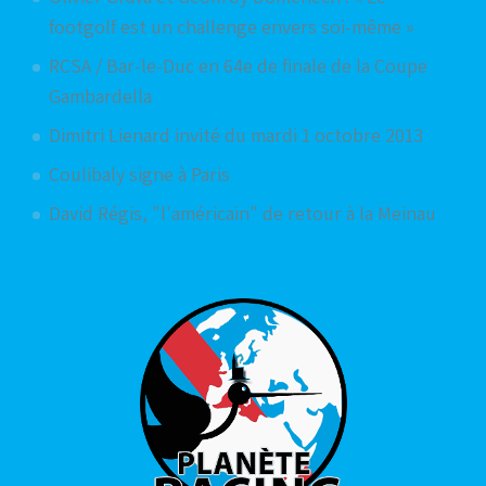
footgolf est un challenge envers soi-même »
RCSA / Bar-le-Duc en 64e de finale de la Coupe
Gambardella
Dimitri Lienard invité du mardi 1 octobre 2013
Coulibaly signe à Paris
David Régis, "l'américain" de retour à la Meinau