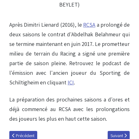
Après Dimitri Lienard (2016), le
RCSA
a prolongé de
deux saisons le contrat d'Abdelhak Belahmeur qui
se termine maintenant en juin 2017. Le prometteur
milieu de terrain du Racing a signé une première
partie de saison pleine. Retrouvez le podcast de
l'émission avec l'ancien joueur du Sporting de
Schiltigheim en cliquant
ICI
.
La préparation des prochaines saisons a d'ores et
déjà commencé au RCSA avec les prolongations
des joueurs les plus en haut cette saison.
Article précédent : Alexandre Mendy (Nice) prêté
Article suivant 
Précédent
Suivant