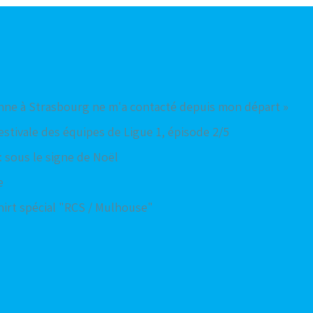
nne à Strasbourg ne m'a contacté depuis mon départ »
estivale des équipes de Ligue 1, épisode 2/5
: sous le signe de Noël
e
hirt spécial "RCS / Mulhouse"