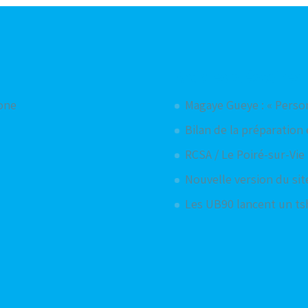
Articles aléatoires
hone
Magaye Gueye : « Perso
Bilan de la préparation 
RCSA / Le Poiré-sur-Vie 
Nouvelle version du sit
Les UB90 lancent un ts