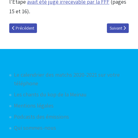
l'Etape
avait été jugé irrecevable par la FFF
(pages
15 et 16).
Article précédent : Passage devant la DNCG aujourd'hui
Article suivant 
Précédent
Suivant
Articles les plus consultés
Le calendrier des matchs 2020-2021 sur votre
téléphone
Les chants du kop de la Meinau
Mentions légales
Podcasts des émissions
Qui sommes-nous