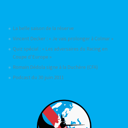
Articles aléatoires
La belle saison de la réserve
Vincent Decker : « Je vais prolonger à Colmar »
Quiz spécial : « Les adversaires du Racing en
Coupe d'Europe »
Romain Dédola signe à la Duchère (CFA)
Podcast du 30 juin 2011