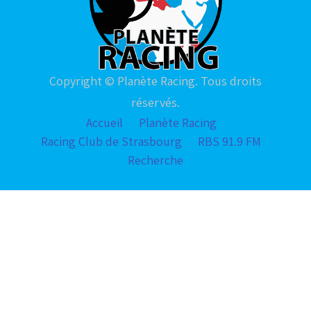
Copyright © Planète Racing. Tous droits
réservés.
Accueil
Planète Racing
Racing Club de Strasbourg
RBS 91.9 FM
Recherche