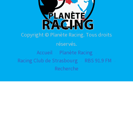
Copyright © Planète Racing. Tous droits
réservés.
Accueil
Planète Racing
Racing Club de Strasbourg
RBS 91.9 FM
Recherche