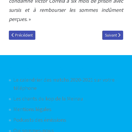
condamné Victor Correia à six mois de prison avec
sursis et à rembourser les sommes indûment
perçues.
»
Article précédent : Raon l'Etape avait bien triché en début de saison : 
Article suivant :
Précédent
Suivant
Articles les plus consultés
Le calendrier des matchs 2020-2021 sur votre
téléphone
Les chants du kop de la Meinau
Mentions légales
Podcasts des émissions
Qui sommes-nous