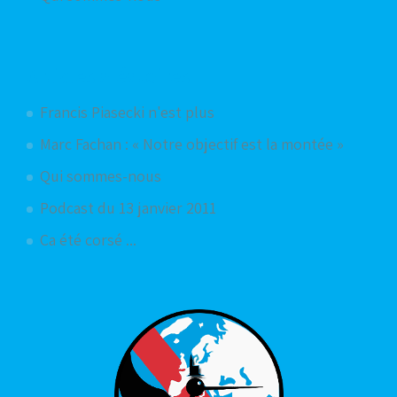
Articles aléatoires
Francis Piasecki n'est plus
Marc Fachan : « Notre objectif est la montée »
Qui sommes-nous
Podcast du 13 janvier 2011
Ca été corsé ...