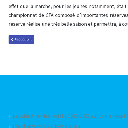
effet que la marche, pour les jeunes notamment, était
championnat de CFA composé d'importantes réserves ou
réserve réalise une très belle saison et permettra, à co
Article précédent : Éliminés !
Précédent
Articles les plus consultés
Le calendrier des matchs 2020-2021 sur votre télép
Les chants du kop de la Meinau