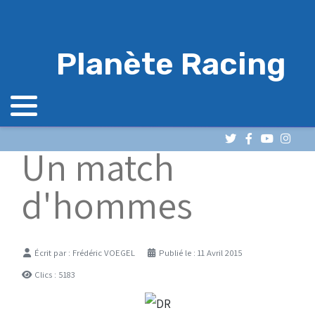
Planète Racing
Un match
d'hommes
Détails
Écrit par :
Frédéric VOEGEL
Publié le : 11 Avril 2015
Clics : 5183