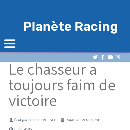
Planète Racing
Le chasseur a
toujours faim de
victoire
Détails
Écrit par :
Frédéric VOEGEL
Publié le : 29 Mars 2015
Clics : 4585