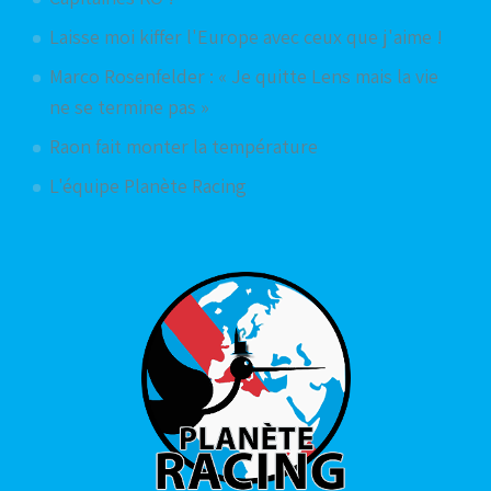
Laisse moi kiffer l'Europe avec ceux que j'aime !
Marco Rosenfelder : « Je quitte Lens mais la vie
ne se termine pas »
Raon fait monter la température
L'équipe Planète Racing