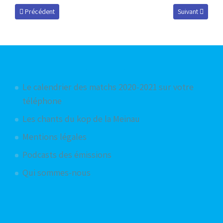
Article précédent : Kévin Gameiro vers ...
Article suivant :
Précédent
Suivant
Articles les plus consultés
Le calendrier des matchs 2020-2021 sur votre
téléphone
Les chants du kop de la Meinau
Mentions légales
Podcasts des émissions
Qui sommes-nous
Articles aléatoires