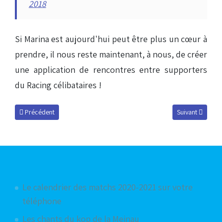
2018
Si Marina est aujourd'hui peut être plus un cœur à
prendre, il nous reste maintenant, à nous, de créer
une application de rencontres entre supporters
du Racing célibataires !
Article précédent : 1500 supporters à l'entrainement !
Article suivant :
Précédent
Suivant
Articles les plus consultés
Le calendrier des matchs 2020-2021 sur votre
téléphone
Les chants du kop de la Meinau