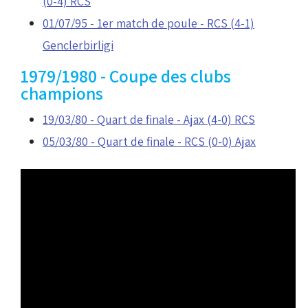
(0-4) RCS
01/07/95 - 1er match de poule - RCS (4-1)
Genclerbirligi
1979/1980 - Coupe des clubs
champions
19/03/80 - Quart de finale - Ajax (4-0) RCS
05/03/80 - Quart de finale - RCS (0-0) Ajax