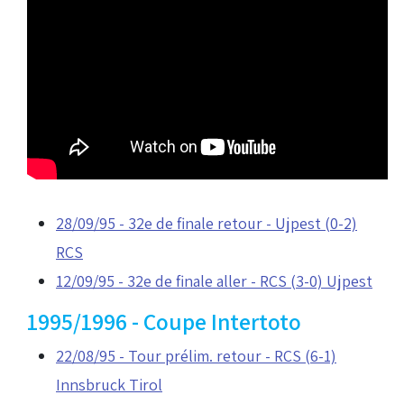
28/09/95 - 32e de finale retour - Ujpest (0-2)
RCS
12/09/95 - 32e de finale aller - RCS (3-0) Ujpest
1995/1996 - Coupe Intertoto
22/08/95 - Tour prélim. retour - RCS (6-1)
Innsbruck Tirol