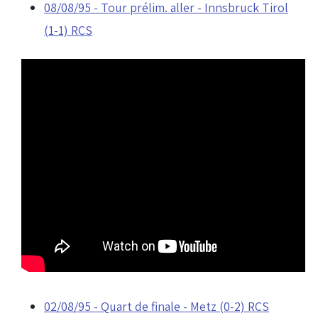
08/08/95 - Tour prélim. aller - Innsbruck Tirol
(1-1) RCS
02/08/95 - Quart de finale - Metz (0-2) RCS