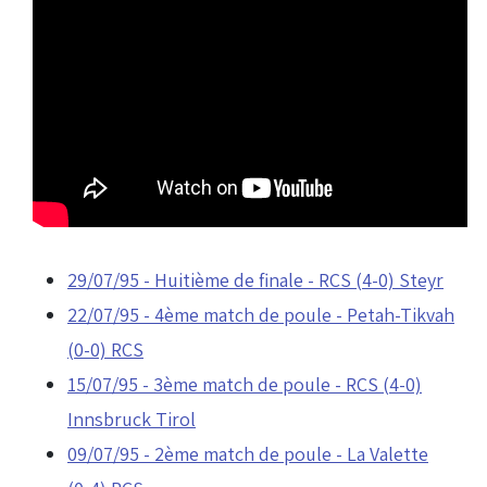
29/07/95 - Huitième de finale - RCS (4-0) Steyr
22/07/95 - 4ème match de poule - Petah-Tikvah
(0-0) RCS
15/07/95 - 3ème match de poule - RCS (4-0)
Innsbruck Tirol
09/07/95 - 2ème match de poule - La Valette