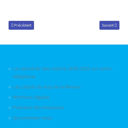
Article précédent : Grenoble / RCS : le groupe strasbourgeois
Article suivant 
Précédent
Suivant
Articles les plus consultés
Le calendrier des matchs 2020-2021 sur votre
téléphone
Les chants du kop de la Meinau
Mentions légales
Podcasts des émissions
Qui sommes-nous