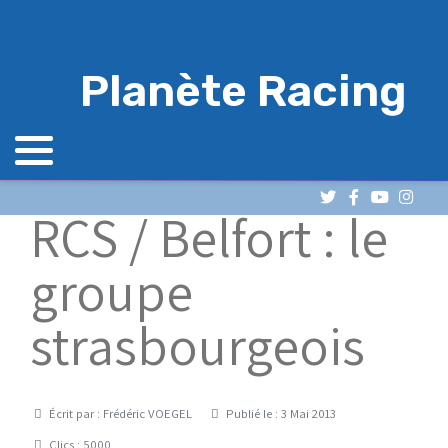
Planète Racing
RCS / Belfort : le
groupe
strasbourgeois
Détails
Écrit par :
Frédéric VOEGEL
Publié le : 3 Mai 2013
Clics : 5000