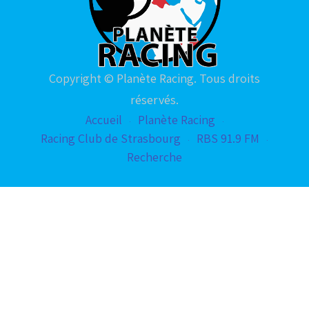
Copyright © Planète Racing. Tous droits
réservés.
Accueil
Planète Racing
Racing Club de Strasbourg
RBS 91.9 FM
Recherche