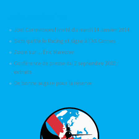
Articles aléatoires
Jöel Corminboeuf invité du mardi 14 Janvier 2014
Sichi quitte le Racing et signe à l'AS Cannes
Zoom sur ... Éric Marester
Conférence de presse du 2 septembre 2010 :
extraits
De bonne augure pour la réserve