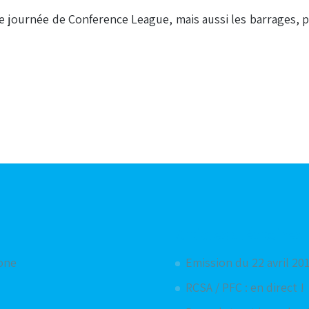
e journée de Conference League, mais aussi les barrages, p
inale de Conference League
Articles aléatoires
hone
Emission du 22 avril 201
RCSA / PFC : en direct !