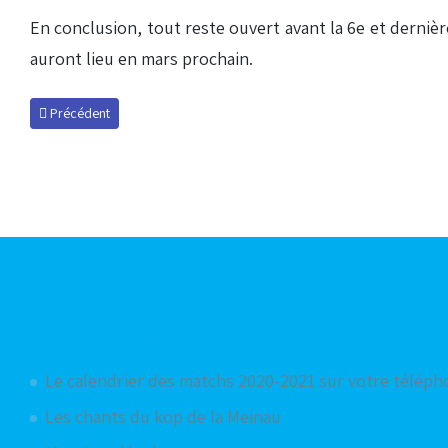
En conclusion, tout reste ouvert avant la 6e et dernièr
auront lieu en mars prochain.
Article précédent : Présentation des adversaires potentiels en 8e de f
Précédent
Articles les plus consultés
Le calendrier des matchs 2020-2021 sur votre télép
Les chants du kop de la Meinau