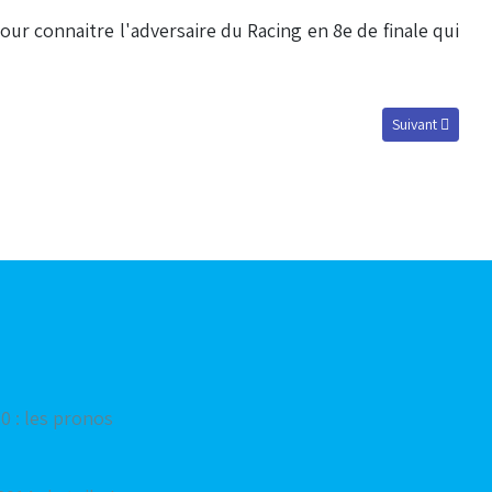
our connaitre l'adversaire du Racing en 8e de finale qui
Article suivant :
Suivant
0 : les pronos