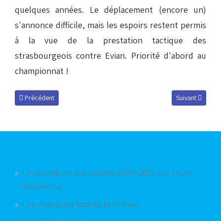
quelques années. Le déplacement (encore un)
s'annonce difficile, mais les espoirs restent permis
à la vue de la prestation tactique des
strasbourgeois contre Evian. Priorité d'abord au
championnat !
Article précédent : Réaction de Laurent Fournier
Article suivant :
Précédent
Suivant
Articles les plus consultés
Le calendrier des matchs 2020-2021 sur votre
téléphone
Les chants du kop de la Meinau