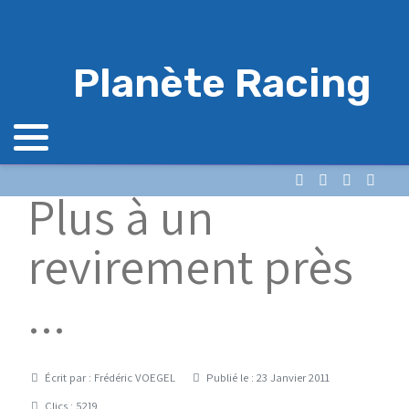
Planète Racing
Plus à un
revirement près
...
Détails
Écrit par :
Frédéric VOEGEL
Publié le : 23 Janvier 2011
Clics : 5219