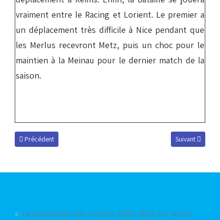
vraiment entre le Racing et Lorient. Le premier a
un déplacement très difficile à Nice pendant que
les Merlus recevront Metz, puis un choc pour le
maintien à la Meinau pour le dernier match de la
saison.
Article précédent : Le bilan de la saison en sept matchs
Article suivant
Précédent
Suivant
Articles les plus consultés
Le calendrier des matchs 2020-2021 sur votre