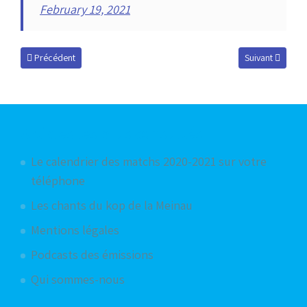
February 19, 2021
Article précédent : Stopper la machine monégasque !
Article suivant :
Précédent
Suivant
Articles les plus consultés
Le calendrier des matchs 2020-2021 sur votre
téléphone
Les chants du kop de la Meinau
Mentions légales
Podcasts des émissions
Qui sommes-nous