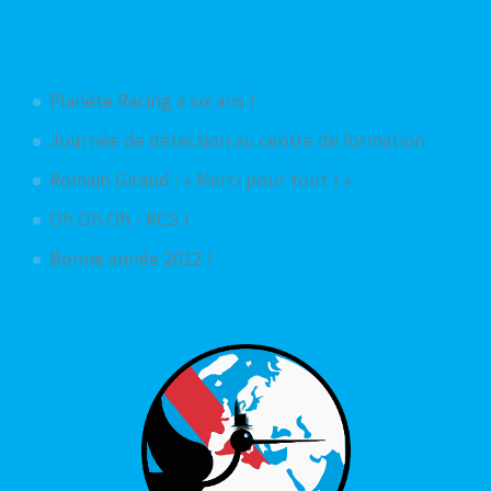
Articles aléatoires
Planète Racing a six ans !
Journée de détection au centre de formation
Romain Giraud : « Merci pour tout ! »
Oh Oh Oh - RCS !
Bonne année 2012 !