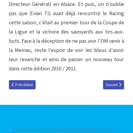
Directeur Général) en Alsace. Et puis, on n'oublie
pas que Evian TG avait déjà rencontré le Racing
cette saison, c'était au premier tour de la Coupe de
la Ligue et la victoire des savoyards aux tirs-aux-
buts. Face à la déception de ne pas voir l'OM venir à
la Meinau, reste l'espoir de voir les bleus d'avoir
leur revanche et ainsi de passer un nouveau tour
dans cette édition 2010 / 2011.
Article précédent : Ambiance à la Meinau !
Article suivant :
Précédent
Suivant
Articles les plus consultés
Le calendrier des matchs 2020-2021 sur votre