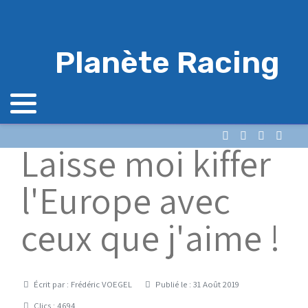
Planète Racing
Laisse moi kiffer
l'Europe avec
ceux que j'aime !
Détails
Écrit par :
Frédéric VOEGEL
Publié le : 31 Août 2019
Clics : 4694