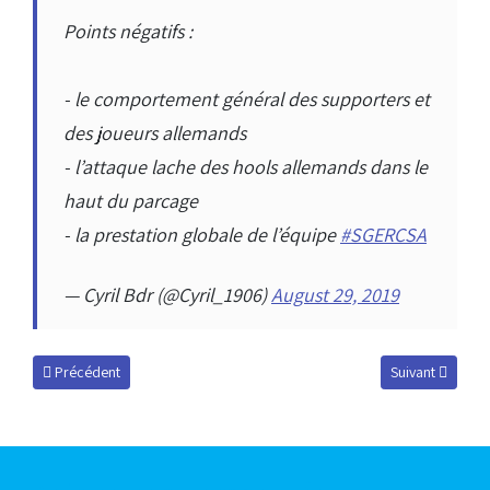
Points négatifs :
- le comportement général des supporters et
des joueurs allemands
- l’attaque lache des hools allemands dans le
haut du parcage
- la prestation globale de l’équipe
#SGERCSA
— Cyril Bdr (@Cyril_1906)
August 29, 2019
Article précédent : Effectif 2019-2020
Article suivant :
Précédent
Suivant