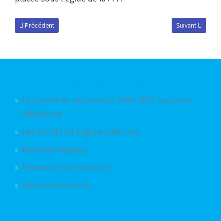
Article précédent : A un point du graal !
Article suivant 
Précédent
Suivant
Articles les plus consultés
Le calendrier des matchs 2020-2021 sur votre
téléphone
Les chants du kop de la Meinau
Mentions légales
Podcasts des émissions
Qui sommes-nous