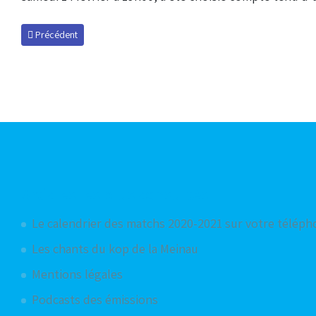
Article précédent : Very bad trip in Epinal
Précédent
Articles les plus consultés
Le calendrier des matchs 2020-2021 sur votre télép
Les chants du kop de la Meinau
Mentions légales
Podcasts des émissions