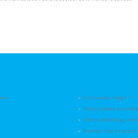
Articles aléatoires
hone
Un nouveau visage ?
Yoann Salmier en prêt 
Thierry Wendling, invité
Premier choc en amical