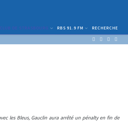
 CLUB DE STRASBOURG
RBS 91.9 FM
RECHERCHE
vec les Bleus, Gauclin aura arrêté un pénalty en fin de