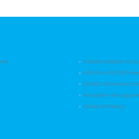
Articles aléatoires
hone
Il faudra compter sur eu
FIFA 19 ou PES 2019 ave
Double victoire pour le
Association de support
Zenke vers Nancy