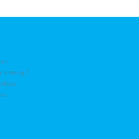
x !
c le Racing ?
s Bleus
ers