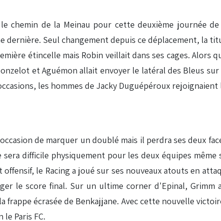
s le chemin de la Meinau pour cette deuxième journée de 
aine dernière. Seul changement depuis ce déplacement, la t
remière étincelle mais Robin veillait dans ses cages. Alors 
zelot et Aguémon allait envoyer le latéral des Bleus sur l'
es occasions, les hommes de Jacky Duguépéroux rejoignaient l
 l'occasion de marquer un doublé mais il perdra ses deux fac
e sera difficile physiquement pour les deux équipes même
 offensif, le Racing a joué sur ses nouveaux atouts en att
nger le score final. Sur un ultime corner d'Epinal, Grimm 
la frappe écrasée de Benkajjane. Avec cette nouvelle victoi
 le Paris FC.