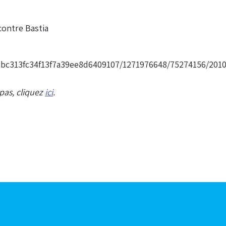
contre Bastia
8f2bc313fc34f13f7a39ee8d6409107/1271976648/75274156/201
pas, cliquez
ici
.