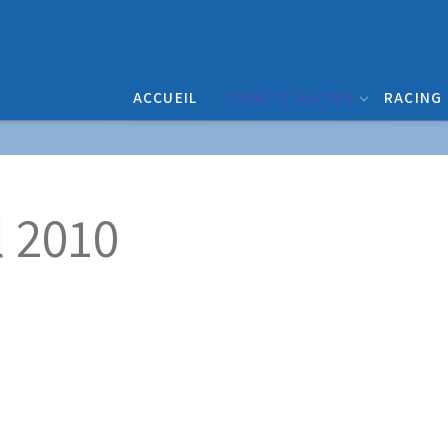
ACCUEIL
PLANÈTE RACING
RACING
l 2010