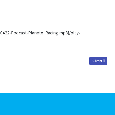
00422-Podcast-Planete_Racing.mp3{/play}
Article suivant 
Suivant