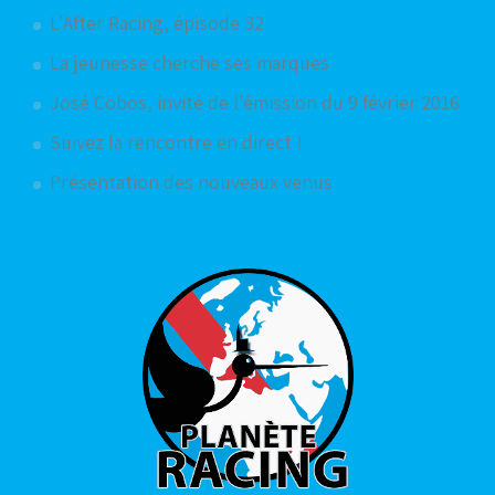
L'After Racing, épisode 32
La jeunesse cherche ses marques
José Cobos, invité de l'émission du 9 février 2016
Suivez la rencontre en direct !
Présentation des nouveaux venus