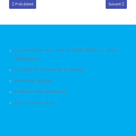
Article précédent : Méga quiz Racing, saison 2017-2018 !
Article suivant 
Précédent
Suivant
Articles les plus consultés
Le calendrier des matchs 2020-2021 sur votre
téléphone
Les chants du kop de la Meinau
Mentions légales
Podcasts des émissions
Qui sommes-nous
Articles aléatoires