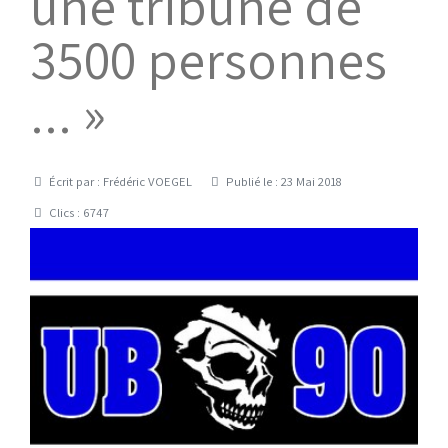
une tribune de
3500 personnes
... »
Détails
Écrit par :
Frédéric VOEGEL
Publié le : 23 Mai 2018
Clics : 6747