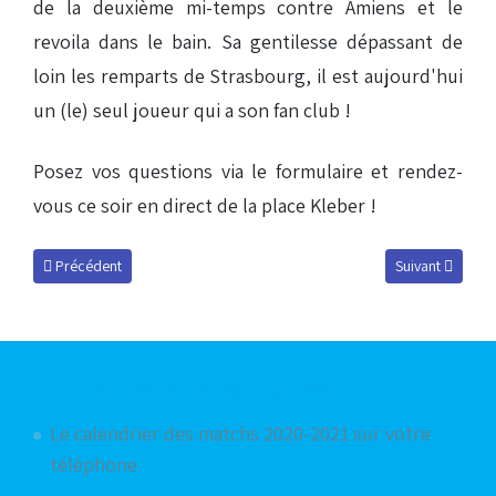
de la deuxième mi-temps contre Amiens et le
revoila dans le bain. Sa gentilesse dépassant de
loin les remparts de Strasbourg, il est aujourd'hui
un (le) seul joueur qui a son fan club !
Posez vos questions via le formulaire et rendez-
vous ce soir en direct de la place Kleber !
Article précédent : Podcast du 2 décembre 2010
Article suivant 
Précédent
Suivant
Articles les plus consultés
Le calendrier des matchs 2020-2021 sur votre
téléphone