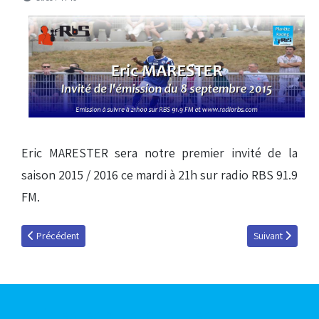
Eric MARESTER sera notre premier invité de la
saison 2015 / 2016 ce mardi à 21h sur radio RBS 91.9
FM.
Article précédent : Eric Marester : « Le projet à Strasbourg m'a séduit »
Article suivant :
Précédent
Suivant
Articles les plus consultés