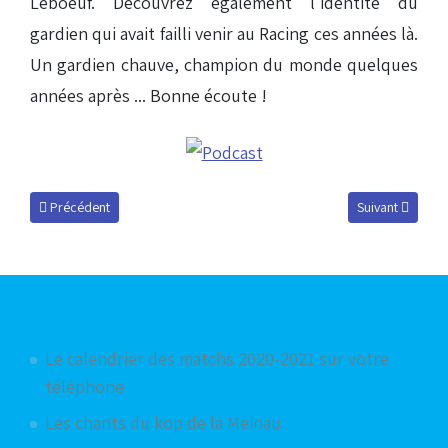
Leboeuf. Découvrez également l'identité du
gardien qui avait failli venir au Racing ces années là.
Un gardien chauve, champion du monde quelques
années après ... Bonne écoute !
Article précédent : Jérémy Faug-Porret, invité du mardi 25 février 2014
Article suivant 
Précédent
Suivant
Articles les plus consultés
Le calendrier des matchs 2020-2021 sur votre
téléphone
Les chants du kop de la Meinau