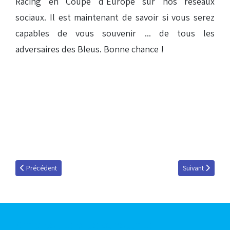
Racing en Coupe d'Europe sur nos réseaux
sociaux. Il est maintenant de savoir si vous serez
capables de vous souvenir ... de tous les
adversaires des Bleus. Bonne chance !
Article précédent : Le calendrier des matchs 2020-2021 sur votre télép
Article suivant 
Précédent
Suivant
Articles les plus consultés