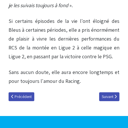
je les suivais toujours à fond
».
Si certains épisodes de la vie l'ont éloigné des
Bleus à certaines périodes, elle a pris énormément
de plaisir à vivre les dernières performances du
RCS de la montée en Ligue 2 à celle magique en
Ligue 2, en passant par la victoire contre le PSG.
Sans aucun doute, elle aura encore longtemps et
pour toujours l'amour du Racing.
Article précédent : Joyeux 35e anniversaire au CCS Allez Racing !
Article suivant :
Précédent
Suivant
Articles les plus consultés