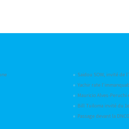
Articles aléatoires
hone
Saidou SOW, invité de l
Yachir rate l'immanquab
Mauricio Alves-Peruchi 
Bill Tuiloma invité du 
Passage devant la DNCG