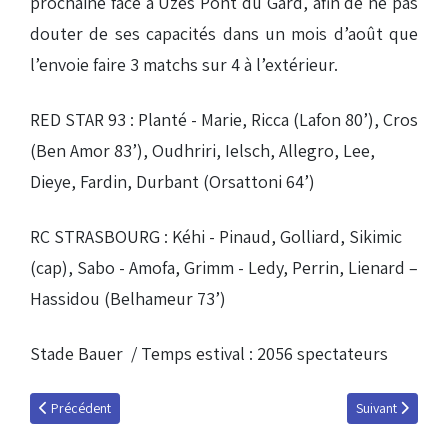
prochaine face à Uzès Pont du Gard, afin de ne pas
douter de ses capacités dans un mois d’août que
l’envoie faire 3 matchs sur 4 à l’extérieur.
RED STAR 93 : Planté - Marie, Ricca (Lafon 80’), Cros
(Ben Amor 83’), Oudhriri, Ielsch, Allegro, Lee,
Dieye, Fardin, Durbant (Orsattoni 64’)
RC STRASBOURG : Kéhi - Pinaud, Golliard, Sikimic
(cap), Sabo - Amofa, Grimm - Ledy, Perrin, Lienard –
Hassidou (Belhameur 73’)
Stade Bauer / Temps estival : 2056 spectateurs
Article précédent : Une bonne entrée en matière pour les SR Colmar
Article suivant 
Précédent
Suivant