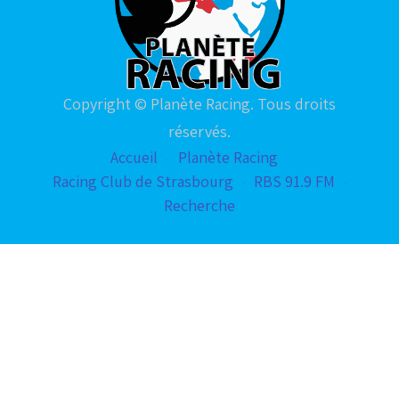
Copyright © Planète Racing. Tous droits
réservés.
Accueil
Planète Racing
Racing Club de Strasbourg
RBS 91.9 FM
Recherche