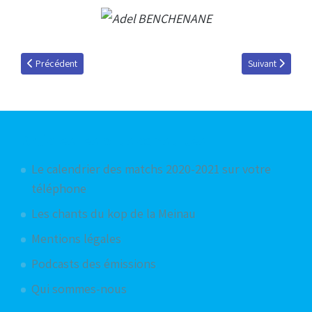
Article précédent : Milovan SIKIMIC, invité de l'émission du 19 janvier 20
Article suivant 
Précédent
Suivant
Articles les plus consultés
Le calendrier des matchs 2020-2021 sur votre
téléphone
Les chants du kop de la Meinau
Mentions légales
Podcasts des émissions
Qui sommes-nous