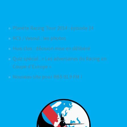
Articles aléatoires
Planète Racing Tour 2014 : épisode 14
RCS / Vesoul : les photos
Huis clos : décision mise en délibéré
Quiz spécial : « Les adversaires du Racing en
Coupe d'Europe »
Nouveau site pour RBS 91.9 FM !