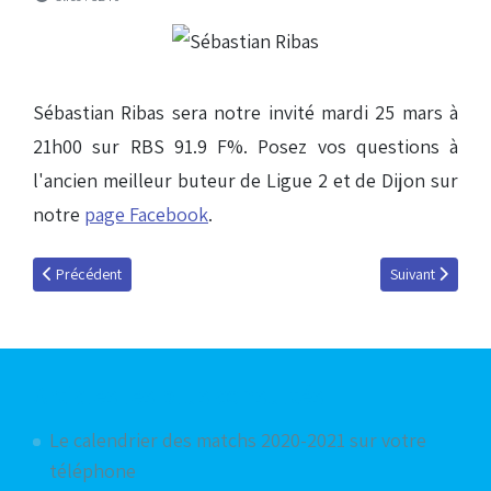
Sébastian Ribas sera notre invité mardi 25 mars à
21h00 sur RBS 91.9 F%. Posez vos questions à
l'ancien meilleur buteur de Ligue 2 et de Dijon sur
notre
page Facebook
.
Article précédent : Sébastian Ribas : « On ne doute pas ! »
Article suivant :
Précédent
Suivant
Articles les plus consultés
Le calendrier des matchs 2020-2021 sur votre
téléphone