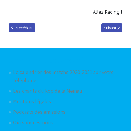
Allez Racing !
Article précédent : Grand jeu des 5000 sur Facebook !
Article suivant :
Précédent
Suivant
Articles les plus consultés
Le calendrier des matchs 2020-2021 sur votre
téléphone
Les chants du kop de la Meinau
Mentions légales
Podcasts des émissions
Qui sommes-nous