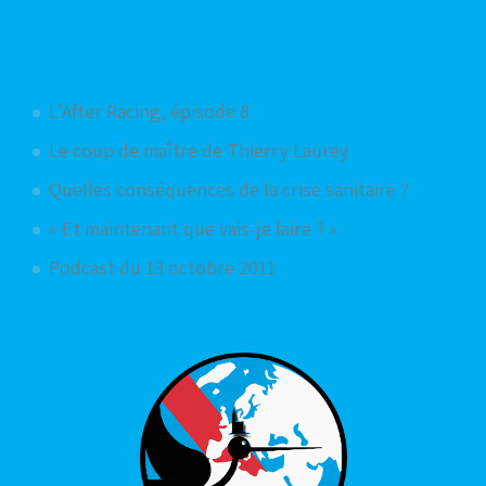
Articles aléatoires
L'After Racing, épisode 8
Le coup de maître de Thierry Laurey
Quelles conséquences de la crise sanitaire ?
« Et maintenant que vais-je faire ? »
Podcast du 13 octobre 2011