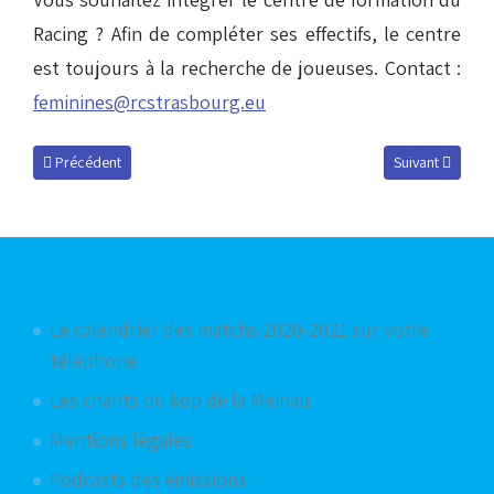
Racing ? Afin de compléter ses effectifs, le centre
est toujours à la recherche de joueuses. Contact :
feminines@rcstrasbourg.eu
Article précédent : Leader au féminin
Article suivant
Précédent
Suivant
Articles les plus consultés
Le calendrier des matchs 2020-2021 sur votre
téléphone
Les chants du kop de la Meinau
Mentions légales
Podcasts des émissions