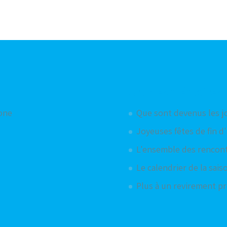
Articles aléatoires
hone
Que sont devenus les j
Joyeuses fêtes de fin d
L'ensemble des rencont
Le calendrier de la sais
Plus à un revirement prè