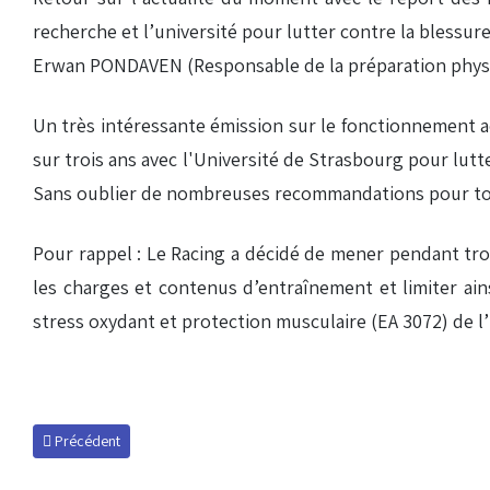
recherche et l’université pour lutter contre la bles
Erwan PONDAVEN (Responsable de la préparation physi
Un très intéressante émission sur le fonctionnement a
sur trois ans avec l'Université de Strasbourg pour lutt
Sans oublier de nombreuses recommandations pour tou
Pour rappel : Le Racing a décidé de mener pendant troi
les charges et contenus d’entraînement et limiter ain
stress oxydant et protection musculaire (EA 3072) de l
Article précédent : Franck Dja Djédjé, invité de l'émission du 8 septem
Précédent