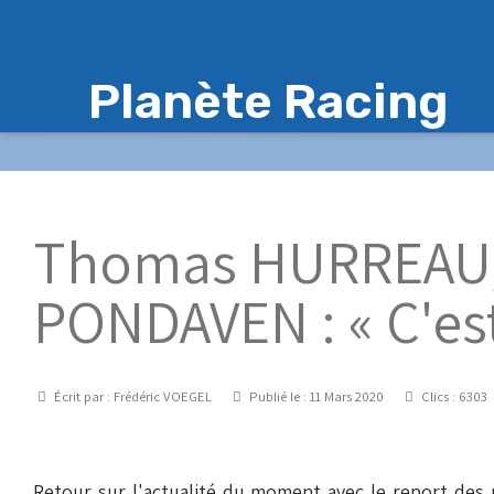
Planète Racing
Thomas HURREAU,
PONDAVEN : « C'est
Détails
Écrit par :
Frédéric VOEGEL
Publié le : 11 Mars 2020
Clics : 6303
Retour sur l'actualité du moment avec le report des m