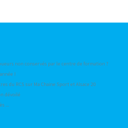
oueurs non conservés par le centre de formation ?
'année !
res du RCS sur Ma Chaine Sport et Alsace 20
on dévoilé
s ...