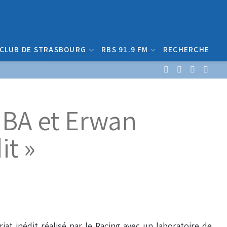
 CLUB DE STRASBOURG
RBS 91.9 FM
RECHERCHE
BA et Erwan
it »
at inédit réalisé par le Racing avec un laboratoire de