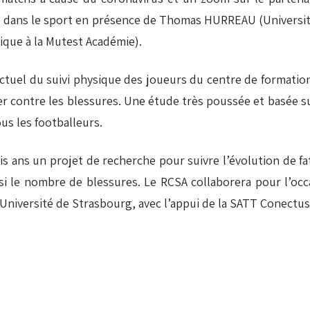
sure dans le sport en présence de Thomas HURREAU (Univers
que à la Mutest Académie).
ctuel du suivi physique des joueurs du centre de formation
er contre les blessures. Une étude très poussée et basée s
s les footballeurs.
s ans un projet de recherche pour suivre l’évolution de f
si le nombre de blessures. Le RCSA collaborera pour l’oc
’Université de Strasbourg, avec l’appui de la SATT Conectus
bre 2020