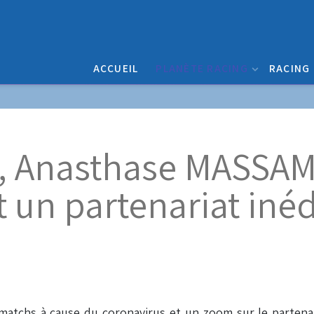
ACCUEIL
PLANÈTE RACING
RACING
 Anasthase MASSAM
 un partenariat inéd
atchs à cause du coronavirus et un zoom sur le partenari